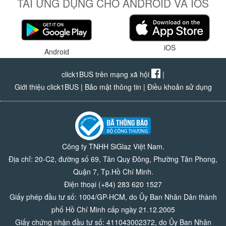
TẢI ỨNG DỤNG CHO ANDROID VÀ IOS
iOS
Android
click1BUS trên mạng xã hội
|
Giới thiệu click1BUS
|
Bảo mật thông tin
|
Điều khoản sử dụng
Công ty TNHH SiGlaz Việt Nam.
Địa chỉ: 20-C2, đường số 69, Tân Quy Đông, Phường Tân Phong,
Quận 7, Tp.Hồ Chí Minh.
Điện thoại (+84) 283 620 1527
Giấy phép đầu tư số: 1004/GP-HCM, do Ủy Ban Nhân Dân thành
phố Hồ Chí Minh cấp ngày 21.12.2005
Giấy chứng nhận đầu tư số: 411043002372, do Ủy Ban Nhân