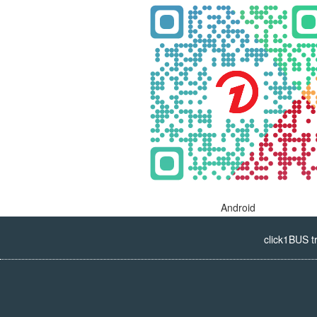
Android
click1BUS t