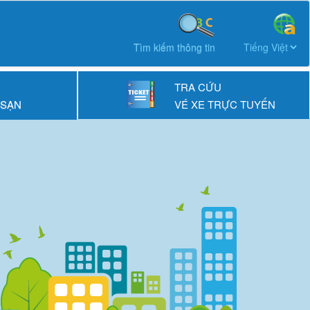
Tìm kiếm thông tin
TRA CỨU
 SẠN
VÉ XE TRỰC TUYẾN