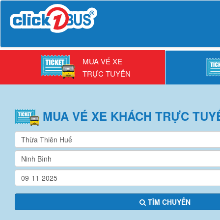
MUA VÉ XE
TRỰC TUYẾN
MUA VÉ
XE KHÁCH
TRỰC TUY
TÌM CHUYẾN