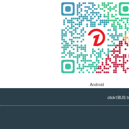
Android
click1BUS t