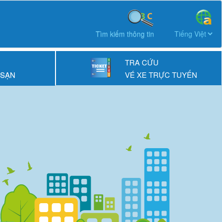
Tìm kiếm thông tin
TRA CỨU
 SẠN
VÉ XE TRỰC TUYẾN