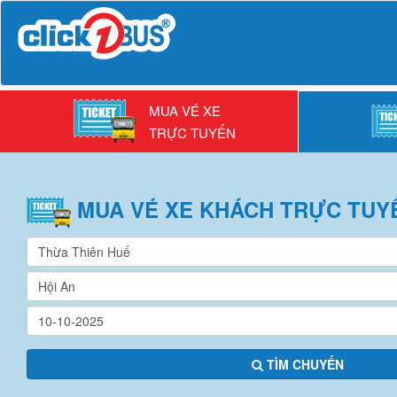
MUA VÉ XE
TRỰC TUYẾN
MUA VÉ
XE KHÁCH
TRỰC TUY
TÌM CHUYẾN