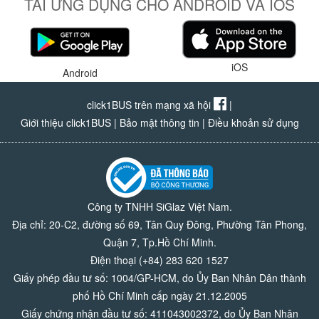
TẢI ỨNG DỤNG CHO ANDROID VÀ IOS
iOS
Android
click1BUS trên mạng xã hội
|
Giới thiệu click1BUS
|
Bảo mật thông tin
|
Điều khoản sử dụng
Công ty TNHH SiGlaz Việt Nam.
Địa chỉ: 20-C2, đường số 69, Tân Quy Đông, Phường Tân Phong,
Quận 7, Tp.Hồ Chí Minh.
Điện thoại (+84) 283 620 1527
Giấy phép đầu tư số: 1004/GP-HCM, do Ủy Ban Nhân Dân thành
phố Hồ Chí Minh cấp ngày 21.12.2005
Giấy chứng nhận đầu tư số: 411043002372, do Ủy Ban Nhân