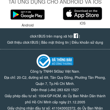
TẢI ỨNG DỤNG CHO ANDROID VÀ IOS
iOS
Android
click1BUS trên mạng xã hội
|
Giới thiệu click1BUS
|
Bảo mật thông tin
|
Điều khoản sử dụng
Công ty TNHH SiGlaz Việt Nam.
Địa chỉ: 20-C2, đường số 69, Tân Quy Đông, Phường Tân Phong,
Quận 7, Tp.Hồ Chí Minh.
Điện thoại (+84) 283 620 1527
Giấy phép đầu tư số: 1004/GP-HCM, do Ủy Ban Nhân Dân thành
phố Hồ Chí Minh cấp ngày 21.12.2005
Giấy chứng nhận đầu tư số: 411043002372, do Ủy Ban Nhân