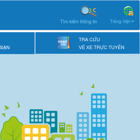
Tìm kiếm thông tin
TRA CỨU
 SẠN
VÉ XE TRỰC TUYẾN