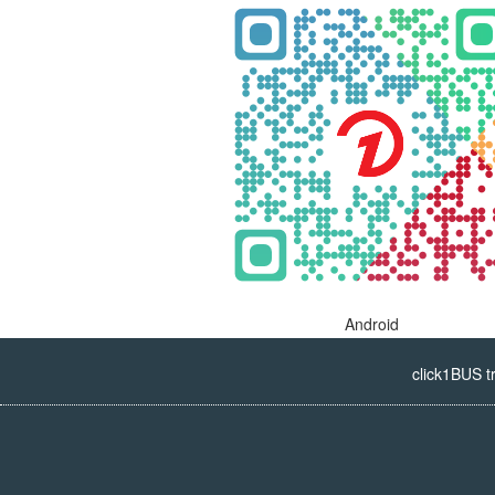
Android
click1BUS t