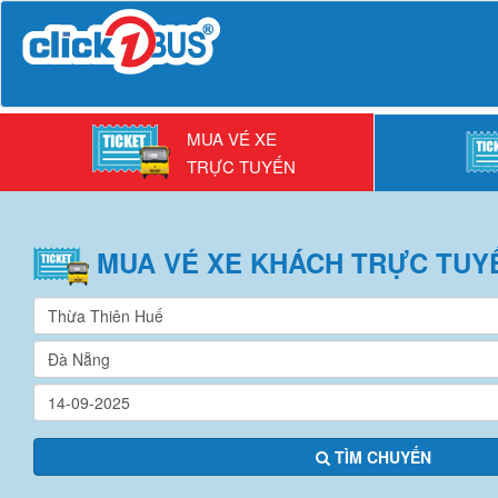
MUA VÉ XE
TRỰC TUYẾN
MUA VÉ
XE KHÁCH
TRỰC TUY
TÌM CHUYẾN