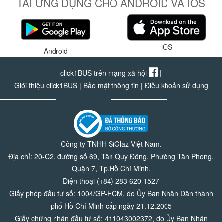
TẢI ỨNG DỤNG CHO ANDROID VÀ IOS
iOS
Android
click1BUS trên mạng xã hội
|
Giới thiệu click1BUS
|
Bảo mật thông tin
|
Điều khoản sử dụng
Công ty TNHH SiGlaz Việt Nam.
Địa chỉ: 20-C2, đường số 69, Tân Quy Đông, Phường Tân Phong,
Quận 7, Tp.Hồ Chí Minh.
Điện thoại (+84) 283 620 1527
Giấy phép đầu tư số: 1004/GP-HCM, do Ủy Ban Nhân Dân thành
phố Hồ Chí Minh cấp ngày 21.12.2005
Giấy chứng nhận đầu tư số: 411043002372, do Ủy Ban Nhân