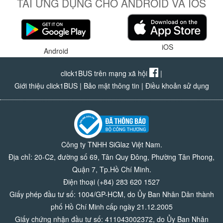
TẢI ỨNG DỤNG CHO ANDROID VÀ IOS
iOS
Android
click1BUS trên mạng xã hội
|
Giới thiệu click1BUS
|
Bảo mật thông tin
|
Điều khoản sử dụng
Công ty TNHH SiGlaz Việt Nam.
Địa chỉ: 20-C2, đường số 69, Tân Quy Đông, Phường Tân Phong,
Quận 7, Tp.Hồ Chí Minh.
Điện thoại (+84) 283 620 1527
Giấy phép đầu tư số: 1004/GP-HCM, do Ủy Ban Nhân Dân thành
phố Hồ Chí Minh cấp ngày 21.12.2005
Giấy chứng nhận đầu tư số: 411043002372, do Ủy Ban Nhân