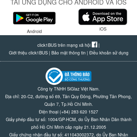
TẢI ỨNG DỤNG CHO ANDROID VÀ IOS
iOS
Android
click1BUS trên mạng xã hội
|
Giới thiệu click1BUS
|
Bảo mật thông tin
|
Điều khoản sử dụng
Công ty TNHH SiGlaz Việt Nam.
Địa chỉ: 20-C2, đường số 69, Tân Quy Đông, Phường Tân Phong,
Quận 7, Tp.Hồ Chí Minh.
Điện thoại (+84) 283 620 1527
Giấy phép đầu tư số: 1004/GP-HCM, do Ủy Ban Nhân Dân thành
phố Hồ Chí Minh cấp ngày 21.12.2005
Giấy chứng nhận đầu tư số: 411043002372, do Ủy Ban Nhân