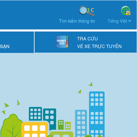
Tìm kiếm thông tin
TRA CỨU
 SẠN
VÉ XE TRỰC TUYẾN