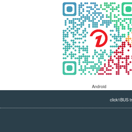
Android
click1BUS t