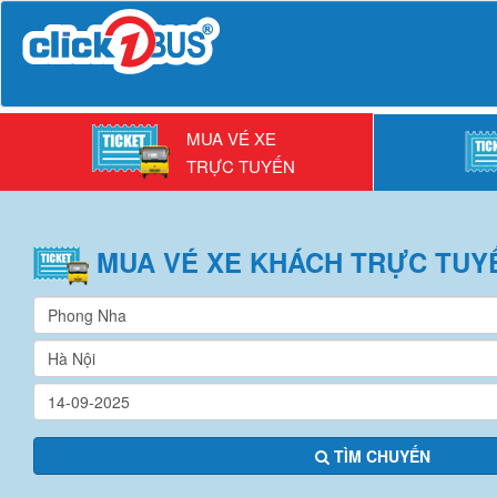
MUA VÉ XE
TRỰC TUYẾN
MUA VÉ
XE KHÁCH
TRỰC TUY
TÌM CHUYẾN