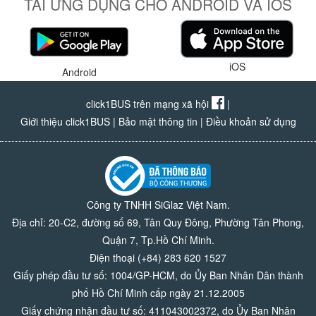
TẢI ỨNG DỤNG CHO ANDROID VÀ IOS
iOS
Android
click1BUS trên mạng xã hội
|
Giới thiệu click1BUS
|
Bảo mật thông tin
|
Điều khoản sử dụng
Công ty TNHH SiGlaz Việt Nam.
Địa chỉ: 20-C2, đường số 69, Tân Quy Đông, Phường Tân Phong,
Quận 7, Tp.Hồ Chí Minh.
Điện thoại (+84) 283 620 1527
Giấy phép đầu tư số: 1004/GP-HCM, do Ủy Ban Nhân Dân thành
phố Hồ Chí Minh cấp ngày 21.12.2005
Giấy chứng nhận đầu tư số: 411043002372, do Ủy Ban Nhân