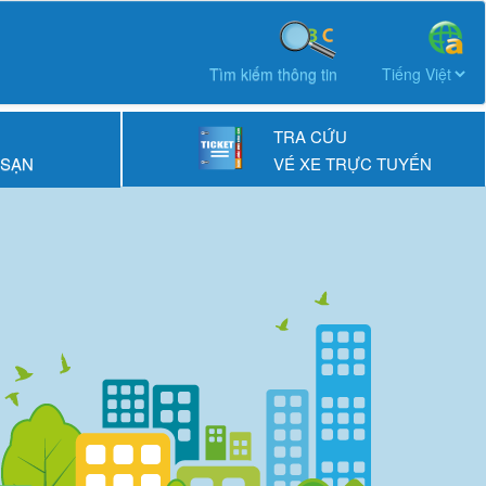
Tìm kiếm thông tin
TRA CỨU
 SẠN
VÉ XE TRỰC TUYẾN