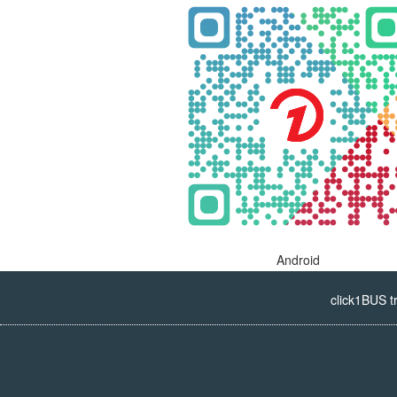
Android
click1BUS t