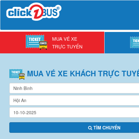
MUA VÉ XE
TRỰC TUYẾN
MUA VÉ
XE KHÁCH
TRỰC TUY
TÌM CHUYẾN