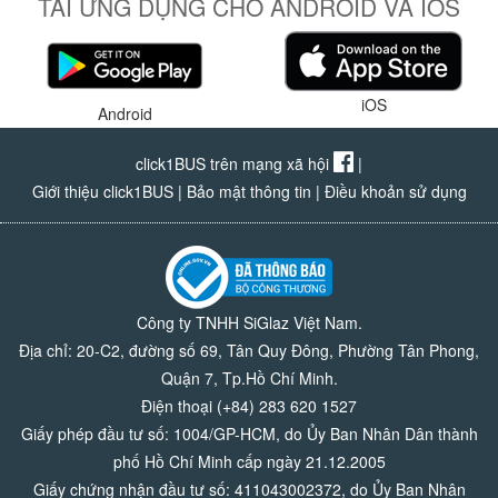
TẢI ỨNG DỤNG CHO ANDROID VÀ IOS
iOS
Android
click1BUS trên mạng xã hội
|
Giới thiệu click1BUS
|
Bảo mật thông tin
|
Điều khoản sử dụng
Công ty TNHH SiGlaz Việt Nam.
Địa chỉ: 20-C2, đường số 69, Tân Quy Đông, Phường Tân Phong,
Quận 7, Tp.Hồ Chí Minh.
Điện thoại (+84) 283 620 1527
Giấy phép đầu tư số: 1004/GP-HCM, do Ủy Ban Nhân Dân thành
phố Hồ Chí Minh cấp ngày 21.12.2005
Giấy chứng nhận đầu tư số: 411043002372, do Ủy Ban Nhân