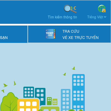
Tìm kiếm thông tin
TRA CỨU
 SẠN
VÉ XE TRỰC TUYẾN