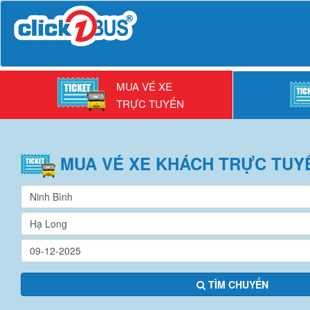
MUA VÉ XE
TRỰC TUYẾN
MUA VÉ
XE KHÁCH
TRỰC TUY
TÌM CHUYẾN