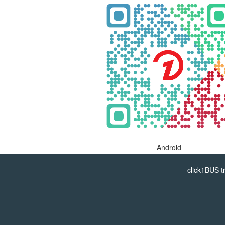
Android
click1BUS t