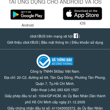
TẢI ỨNG DỤNG CHO ANDROID VÀ IOS
iOS
Android
click1BUS trên mạng xã hội
|
Giới thiệu click1BUS
|
Bảo mật thông tin
|
Điều khoản sử dụng
Công ty TNHH SiGlaz Việt Nam.
Địa chỉ: 20-C2, đường số 69, Tân Quy Đông, Phường Tân Phong,
Quận 7, Tp.Hồ Chí Minh.
Điện thoại (+84) 283 620 1527
Giấy phép đầu tư số: 1004/GP-HCM, do Ủy Ban Nhân Dân thành
phố Hồ Chí Minh cấp ngày 21.12.2005
Giấy chứng nhận đầu tư số: 411043002372, do Ủy Ban Nhân