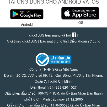
TẢI ỨNG DỤNG CHO ANDROID VÀ IOS
iOS
Android
click1BUS trên mạng xã hội
|
Giới thiệu click1BUS
|
Bảo mật thông tin
|
Điều khoản sử dụng
Công ty TNHH SiGlaz Việt Nam.
Địa chỉ: 20-C2, đường số 69, Tân Quy Đông, Phường Tân Phong,
Quận 7, Tp.Hồ Chí Minh.
Điện thoại (+84) 283 620 1527
Giấy phép đầu tư số: 1004/GP-HCM, do Ủy Ban Nhân Dân thành
phố Hồ Chí Minh cấp ngày 21.12.2005
Giấy chứng nhận đầu tư số: 411043002372, do Ủy Ban Nhân