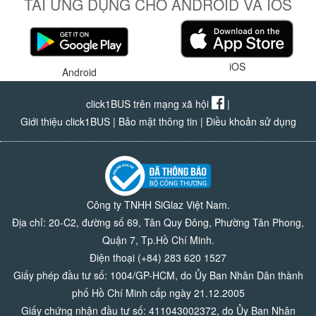
TẢI ỨNG DỤNG CHO ANDROID VÀ IOS
iOS
Android
click1BUS trên mạng xã hội
|
Giới thiệu click1BUS
|
Bảo mật thông tin
|
Điều khoản sử dụng
Công ty TNHH SiGlaz Việt Nam.
Địa chỉ: 20-C2, đường số 69, Tân Quy Đông, Phường Tân Phong,
Quận 7, Tp.Hồ Chí Minh.
Điện thoại (+84) 283 620 1527
Giấy phép đầu tư số: 1004/GP-HCM, do Ủy Ban Nhân Dân thành
phố Hồ Chí Minh cấp ngày 21.12.2005
Giấy chứng nhận đầu tư số: 411043002372, do Ủy Ban Nhân