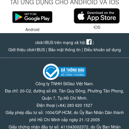
TẢI ỨNG DỤNG CHO ANDROID VÀ IOS
iOS
Android
click1BUS trên mạng xã hội
|
Giới thiệu click1BUS
|
Bảo mật thông tin
|
Điều khoản sử dụng
Công ty TNHH SiGlaz Việt Nam.
Địa chỉ: 20-C2, đường số 69, Tân Quy Đông, Phường Tân Phong,
Quận 7, Tp.Hồ Chí Minh.
Điện thoại (+84) 283 620 1527
Giấy phép đầu tư số: 1004/GP-HCM, do Ủy Ban Nhân Dân thành
phố Hồ Chí Minh cấp ngày 21.12.2005
Giấy chứng nhận đầu tư số: 411043002372, do Ủy Ban Nhân