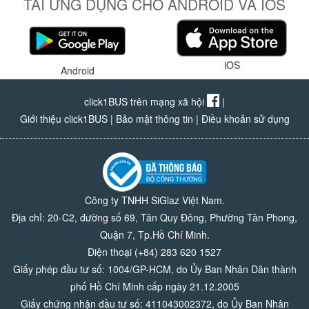
TẢI ỨNG DỤNG CHO ANDROID VÀ IOS
iOS
Android
click1BUS trên mạng xã hội
|
Giới thiệu click1BUS
|
Bảo mật thông tin
|
Điều khoản sử dụng
Công ty TNHH SiGlaz Việt Nam.
Địa chỉ: 20-C2, đường số 69, Tân Quy Đông, Phường Tân Phong,
Quận 7, Tp.Hồ Chí Minh.
Điện thoại (+84) 283 620 1527
Giấy phép đầu tư số: 1004/GP-HCM, do Ủy Ban Nhân Dân thành
phố Hồ Chí Minh cấp ngày 21.12.2005
Giấy chứng nhận đầu tư số: 411043002372, do Ủy Ban Nhân