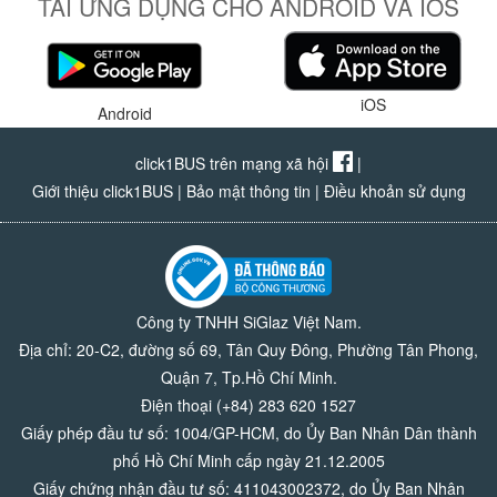
TẢI ỨNG DỤNG CHO ANDROID VÀ IOS
iOS
Android
click1BUS trên mạng xã hội
|
Giới thiệu click1BUS
|
Bảo mật thông tin
|
Điều khoản sử dụng
Công ty TNHH SiGlaz Việt Nam.
Địa chỉ: 20-C2, đường số 69, Tân Quy Đông, Phường Tân Phong,
Quận 7, Tp.Hồ Chí Minh.
Điện thoại (+84) 283 620 1527
Giấy phép đầu tư số: 1004/GP-HCM, do Ủy Ban Nhân Dân thành
phố Hồ Chí Minh cấp ngày 21.12.2005
Giấy chứng nhận đầu tư số: 411043002372, do Ủy Ban Nhân