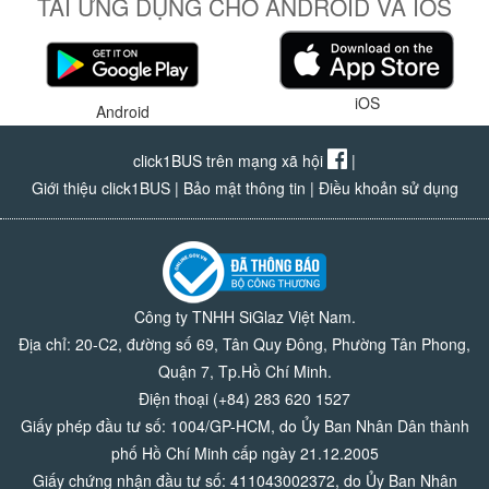
TẢI ỨNG DỤNG CHO ANDROID VÀ IOS
iOS
Android
click1BUS trên mạng xã hội
|
Giới thiệu click1BUS
|
Bảo mật thông tin
|
Điều khoản sử dụng
Công ty TNHH SiGlaz Việt Nam.
Địa chỉ: 20-C2, đường số 69, Tân Quy Đông, Phường Tân Phong,
Quận 7, Tp.Hồ Chí Minh.
Điện thoại (+84) 283 620 1527
Giấy phép đầu tư số: 1004/GP-HCM, do Ủy Ban Nhân Dân thành
phố Hồ Chí Minh cấp ngày 21.12.2005
Giấy chứng nhận đầu tư số: 411043002372, do Ủy Ban Nhân