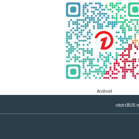
Android
click1BUS t