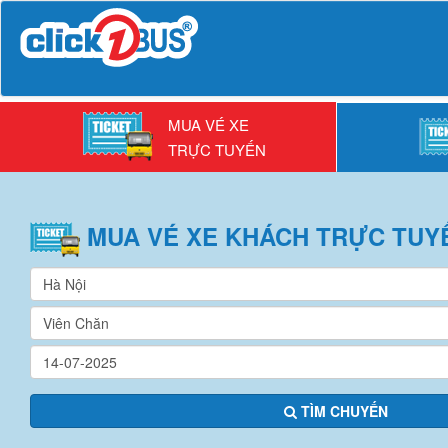
MUA VÉ XE
TRỰC TUYẾN
MUA VÉ
XE KHÁCH
TRỰC TUY
TÌM CHUYẾN