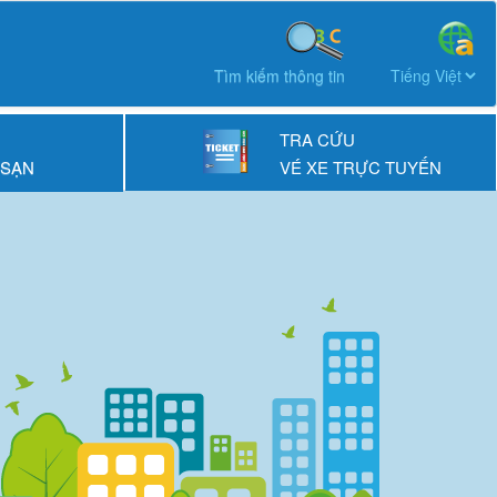
Tìm kiếm thông tin
TRA CỨU
 SẠN
VÉ XE TRỰC TUYẾN