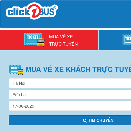
MUA VÉ XE
TRỰC TUYẾN
MUA VÉ
XE KHÁCH
TRỰC TUY
TÌM CHUYẾN