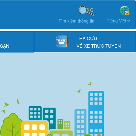
Tìm kiếm thông tin
TRA CỨU
 SẠN
VÉ XE TRỰC TUYẾN