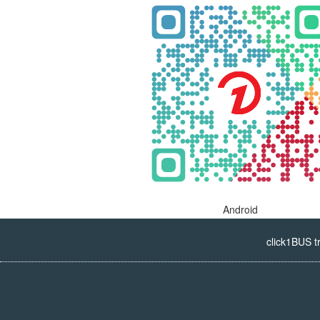
Android
click1BUS t