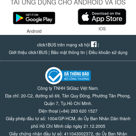
TẢI ỨNG DỤNG CHO ANDROID VÀ IOS
iOS
Android
click1BUS trên mạng xã hội
|
Giới thiệu click1BUS
|
Bảo mật thông tin
|
Điều khoản sử dụng
Công ty TNHH SiGlaz Việt Nam.
Địa chỉ: 20-C2, đường số 69, Tân Quy Đông, Phường Tân Phong,
Quận 7, Tp.Hồ Chí Minh.
Điện thoại (+84) 283 620 1527
Giấy phép đầu tư số: 1004/GP-HCM, do Ủy Ban Nhân Dân thành
phố Hồ Chí Minh cấp ngày 21.12.2005
Giấy chứng nhận đầu tư số: 411043002372, do Ủy Ban Nhân