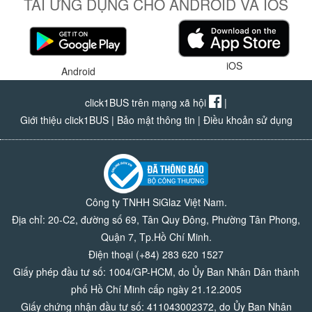
TẢI ỨNG DỤNG CHO ANDROID VÀ IOS
iOS
Android
click1BUS trên mạng xã hội
|
Giới thiệu click1BUS
|
Bảo mật thông tin
|
Điều khoản sử dụng
Công ty TNHH SiGlaz Việt Nam.
Địa chỉ: 20-C2, đường số 69, Tân Quy Đông, Phường Tân Phong,
Quận 7, Tp.Hồ Chí Minh.
Điện thoại (+84) 283 620 1527
Giấy phép đầu tư số: 1004/GP-HCM, do Ủy Ban Nhân Dân thành
phố Hồ Chí Minh cấp ngày 21.12.2005
Giấy chứng nhận đầu tư số: 411043002372, do Ủy Ban Nhân