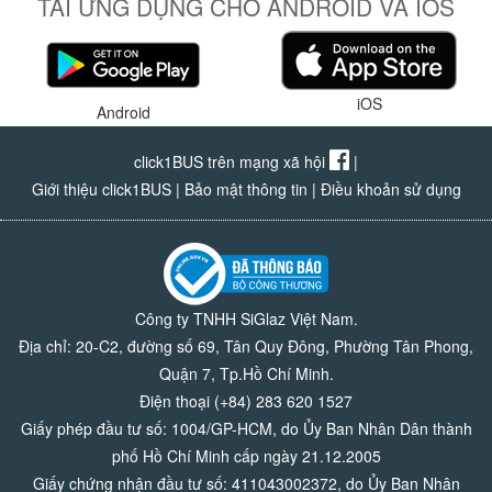
TẢI ỨNG DỤNG CHO ANDROID VÀ IOS
iOS
Android
click1BUS trên mạng xã hội
|
Giới thiệu click1BUS
|
Bảo mật thông tin
|
Điều khoản sử dụng
Công ty TNHH SiGlaz Việt Nam.
Địa chỉ: 20-C2, đường số 69, Tân Quy Đông, Phường Tân Phong,
Quận 7, Tp.Hồ Chí Minh.
Điện thoại (+84) 283 620 1527
Giấy phép đầu tư số: 1004/GP-HCM, do Ủy Ban Nhân Dân thành
phố Hồ Chí Minh cấp ngày 21.12.2005
Giấy chứng nhận đầu tư số: 411043002372, do Ủy Ban Nhân