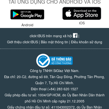
TẢI ỨNG DỤNG CHO ANDROID VÀ IOS
iOS
Android
click1BUS trên mạng xã hội
|
Giới thiệu click1BUS
|
Bảo mật thông tin
|
Điều khoản sử dụng
Công ty TNHH SiGlaz Việt Nam.
Địa chỉ: 20-C2, đường số 69, Tân Quy Đông, Phường Tân Phong,
Quận 7, Tp.Hồ Chí Minh.
Điện thoại (+84) 283 620 1527
Giấy phép đầu tư số: 1004/GP-HCM, do Ủy Ban Nhân Dân thành
phố Hồ Chí Minh cấp ngày 21.12.2005
Giấy chứng nhận đầu tư số: 411043002372, do Ủy Ban Nhân