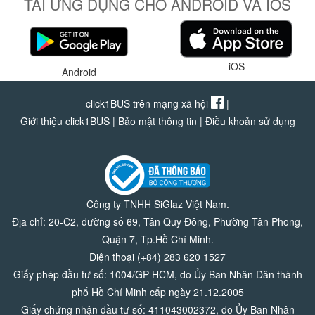
TẢI ỨNG DỤNG CHO ANDROID VÀ IOS
iOS
Android
click1BUS trên mạng xã hội
|
Giới thiệu click1BUS
|
Bảo mật thông tin
|
Điều khoản sử dụng
Công ty TNHH SiGlaz Việt Nam.
Địa chỉ: 20-C2, đường số 69, Tân Quy Đông, Phường Tân Phong,
Quận 7, Tp.Hồ Chí Minh.
Điện thoại (+84) 283 620 1527
Giấy phép đầu tư số: 1004/GP-HCM, do Ủy Ban Nhân Dân thành
phố Hồ Chí Minh cấp ngày 21.12.2005
Giấy chứng nhận đầu tư số: 411043002372, do Ủy Ban Nhân