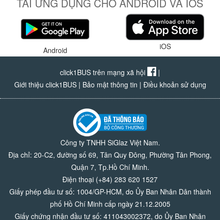
TẢI ỨNG DỤNG CHO ANDROID VÀ IOS
iOS
Android
click1BUS trên mạng xã hội
|
Giới thiệu click1BUS
|
Bảo mật thông tin
|
Điều khoản sử dụng
Công ty TNHH SiGlaz Việt Nam.
Địa chỉ: 20-C2, đường số 69, Tân Quy Đông, Phường Tân Phong,
Quận 7, Tp.Hồ Chí Minh.
Điện thoại (+84) 283 620 1527
Giấy phép đầu tư số: 1004/GP-HCM, do Ủy Ban Nhân Dân thành
phố Hồ Chí Minh cấp ngày 21.12.2005
Giấy chứng nhận đầu tư số: 411043002372, do Ủy Ban Nhân