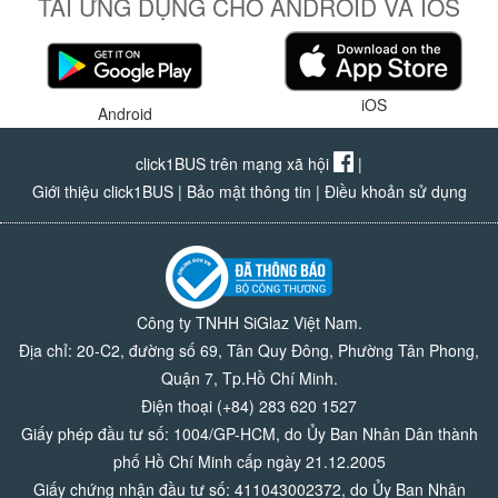
TẢI ỨNG DỤNG CHO ANDROID VÀ IOS
iOS
Android
click1BUS trên mạng xã hội
|
Giới thiệu click1BUS
|
Bảo mật thông tin
|
Điều khoản sử dụng
Công ty TNHH SiGlaz Việt Nam.
Địa chỉ: 20-C2, đường số 69, Tân Quy Đông, Phường Tân Phong,
Quận 7, Tp.Hồ Chí Minh.
Điện thoại (+84) 283 620 1527
Giấy phép đầu tư số: 1004/GP-HCM, do Ủy Ban Nhân Dân thành
phố Hồ Chí Minh cấp ngày 21.12.2005
Giấy chứng nhận đầu tư số: 411043002372, do Ủy Ban Nhân