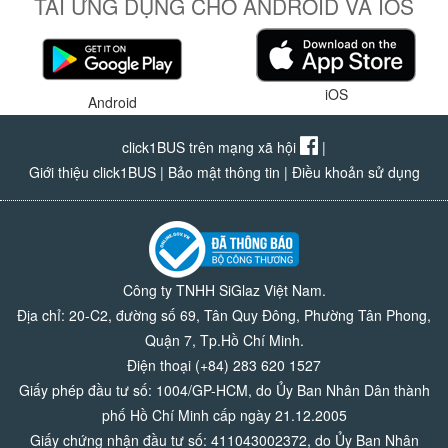
TẢI ỨNG DỤNG CHO ANDROID VÀ IOS
iOS
Android
click1BUS trên mạng xã hội
|
Giới thiệu click1BUS
|
Bảo mật thông tin
|
Điều khoản sử dụng
Công ty TNHH SiGlaz Việt Nam.
Địa chỉ: 20-C2, đường số 69, Tân Quy Đông, Phường Tân Phong,
Quận 7, Tp.Hồ Chí Minh.
Điện thoại (+84) 283 620 1527
Giấy phép đầu tư số: 1004/GP-HCM, do Ủy Ban Nhân Dân thành
phố Hồ Chí Minh cấp ngày 21.12.2005
Giấy chứng nhận đầu tư số: 411043002372, do Ủy Ban Nhân