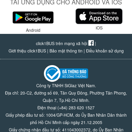
TẢI ỨNG DỤNG CHO ANDROID VÀ IOS
iOS
Android
click1BUS trên mạng xã hội
|
Giới thiệu click1BUS
|
Bảo mật thông tin
|
Điều khoản sử dụng
Công ty TNHH SiGlaz Việt Nam.
Địa chỉ: 20-C2, đường số 69, Tân Quy Đông, Phường Tân Phong,
Quận 7, Tp.Hồ Chí Minh.
Điện thoại (+84) 283 620 1527
Giấy phép đầu tư số: 1004/GP-HCM, do Ủy Ban Nhân Dân thành
phố Hồ Chí Minh cấp ngày 21.12.2005
Giấy chứng nhận đầu tư số: 411043002372, do Ủy Ban Nhân