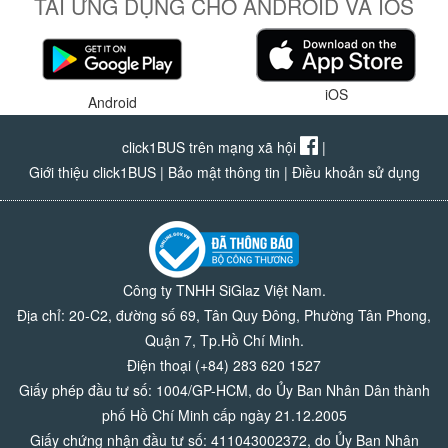
TẢI ỨNG DỤNG CHO ANDROID VÀ IOS
iOS
Android
click1BUS trên mạng xã hội
|
Giới thiệu click1BUS
|
Bảo mật thông tin
|
Điều khoản sử dụng
Công ty TNHH SiGlaz Việt Nam.
Địa chỉ: 20-C2, đường số 69, Tân Quy Đông, Phường Tân Phong,
Quận 7, Tp.Hồ Chí Minh.
Điện thoại (+84) 283 620 1527
Giấy phép đầu tư số: 1004/GP-HCM, do Ủy Ban Nhân Dân thành
phố Hồ Chí Minh cấp ngày 21.12.2005
Giấy chứng nhận đầu tư số: 411043002372, do Ủy Ban Nhân