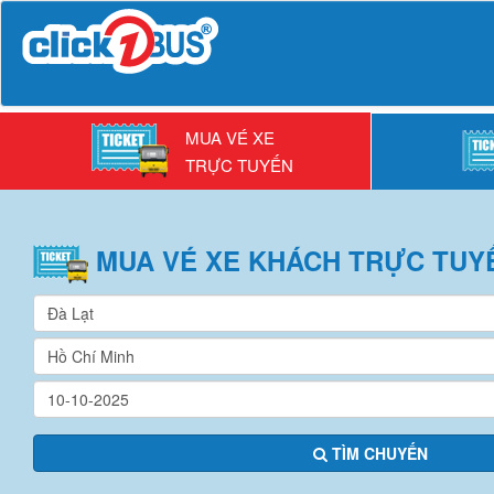
MUA VÉ XE
TRỰC TUYẾN
MUA VÉ
XE KHÁCH
TRỰC TUY
TÌM CHUYẾN