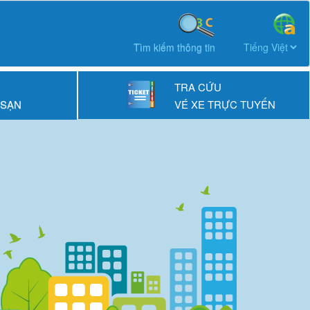
Tìm kiếm thông tin
TRA CỨU
 SẠN
VÉ XE TRỰC TUYẾN