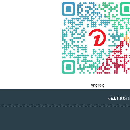
Android
click1BUS t