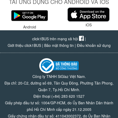
TẢI ỨNG DỤNG CHO ANDROID VÀ IOS
iOS
Android
click1BUS trên mạng xã hội
|
Giới thiệu click1BUS
|
Bảo mật thông tin
|
Điều khoản sử dụng
Công ty TNHH SiGlaz Việt Nam.
Địa chỉ: 20-C2, đường số 69, Tân Quy Đông, Phường Tân Phong,
Quận 7, Tp.Hồ Chí Minh.
Điện thoại (+84) 283 620 1527
Giấy phép đầu tư số: 1004/GP-HCM, do Ủy Ban Nhân Dân thành
phố Hồ Chí Minh cấp ngày 21.12.2005
Giấy chứng nhận đầu tư số: 411043002372, do Ủy Ban Nhân