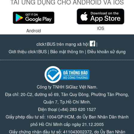
TẢI ỨNG DỤNG CHO ANDROID VÀ IOS
iOS
Android
click1BUS trên mạng xã hội
|
Giới thiệu click1BUS
|
Bảo mật thông tin
|
Điều khoản sử dụng
Công ty TNHH SiGlaz Việt Nam.
Địa chỉ: 20-C2, đường số 69, Tân Quy Đông, Phường Tân Phong,
Quận 7, Tp.Hồ Chí Minh.
Điện thoại (+84) 283 620 1527
Giấy phép đầu tư số: 1004/GP-HCM, do Ủy Ban Nhân Dân thành
phố Hồ Chí Minh cấp ngày 21.12.2005
Giấy chứng nhận đầu tư số: 411043002372, do Ủy Ban Nhân