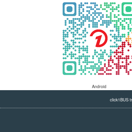
Android
click1BUS t