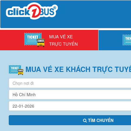
MUA VÉ XE
TRỰC TUYẾN
MUA VÉ
XE KHÁCH
TRỰC TUY
TÌM CHUYẾN