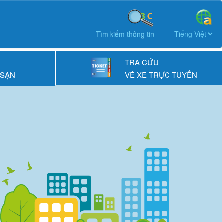
Tìm kiếm thông tin
TRA CỨU
 SẠN
VÉ XE TRỰC TUYẾN